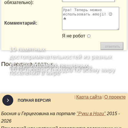
обязательно):
Комментарий:
Я не робот
10 памятных
достопримечательностей из разных
Последние статьи
уголков планеты
10 удивительных пещерных
Самый дорогой отель в мире
10 островных городов по всему миру
поселений в мире
Карта сайта
О проекте
ПОЛНАЯ ВЕРСИЯ
Босния и Герцеговина на портале
"Руки в Ноги"
2015 -
2026